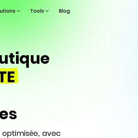
lutions
Tools
Blog
utique
TE
n
es
 optimisée, avec