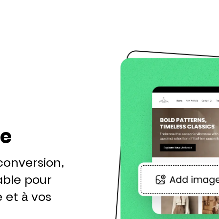
le
conversion,
able pour
 et à vos